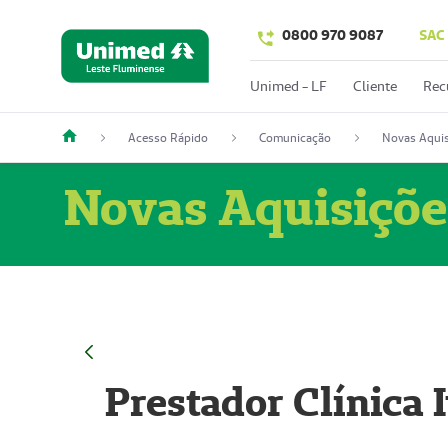
0800 970 9087
SAC
Unimed - LF
Cliente
Rec
Acesso Rápido
Comunicação
Novas Aquis
Novas Aquisiçõe
Prestador Clínica 