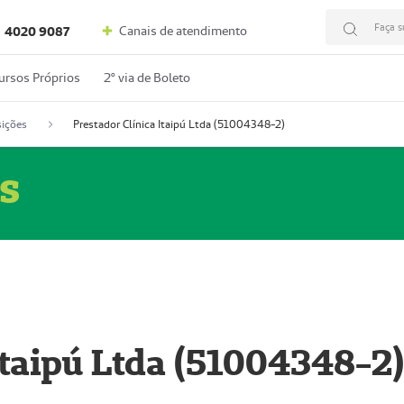
Faça s
Canais de atendimento
4020 9087
ursos Próprios
2º via de Boleto
ições
Prestador Clínica Itaipú Ltda (51004348-2)
s
Itaipú Ltda (51004348-2)