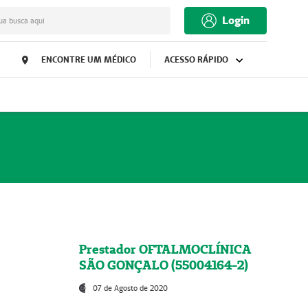
Login
ua busca aqui
ENCONTRE UM MÉDICO
ACESSO RÁPIDO
Prestador OFTALMOCLÍNICA
SÃO GONÇALO (55004164-2)
07 de Agosto de 2020