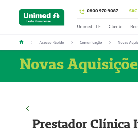
0800 970 9087
SAC
Unimed - LF
Cliente
Rec
Acesso Rápido
Comunicação
Novas Aquis
Novas Aquisiçõe
Prestador Clínica 