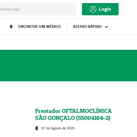
Login
ua busca aqui
ENCONTRE UM MÉDICO
ACESSO RÁPIDO
Prestador OFTALMOCLÍNICA
SÃO GONÇALO (55004164-2)
07 de Agosto de 2020