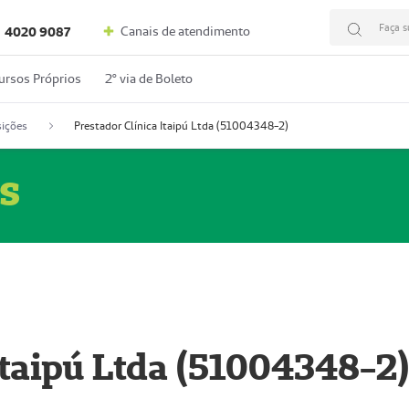
Faça s
Canais de atendimento
4020 9087
ursos Próprios
2º via de Boleto
ições
Prestador Clínica Itaipú Ltda (51004348-2)
s
Itaipú Ltda (51004348-2)