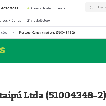
Faça s
Canais de atendimento
4020 9087
ursos Próprios
2º via de Boleto
ições
Prestador Clínica Itaipú Ltda (51004348-2)
s
Itaipú Ltda (51004348-2)