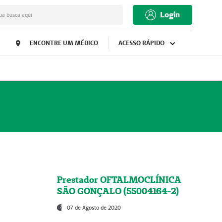
Login
ua busca aqui
ENCONTRE UM MÉDICO
ACESSO RÁPIDO
Prestador OFTALMOCLÍNICA
SÃO GONÇALO (55004164-2)
07 de Agosto de 2020