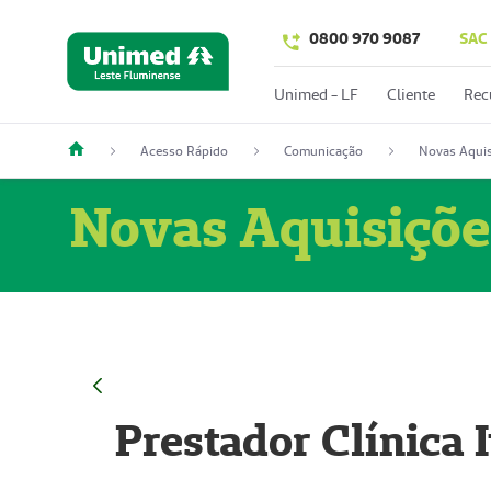
0800 970 9087
SAC
Unimed - LF
Cliente
Rec
Acesso Rápido
Comunicação
Novas Aquis
Novas Aquisiçõe
Prestador Clínica 