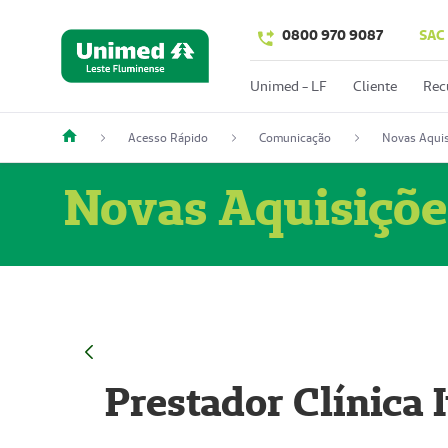
0800 970 9087
SAC
Unimed - LF
Cliente
Rec
Acesso Rápido
Comunicação
Novas Aquis
Novas Aquisiçõe
Prestador Clínica 