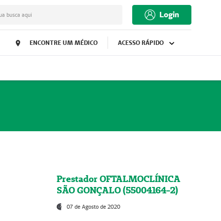
Login
ua busca aqui
ENCONTRE UM MÉDICO
ACESSO RÁPIDO
Prestador OFTALMOCLÍNICA
SÃO GONÇALO (55004164-2)
07 de Agosto de 2020