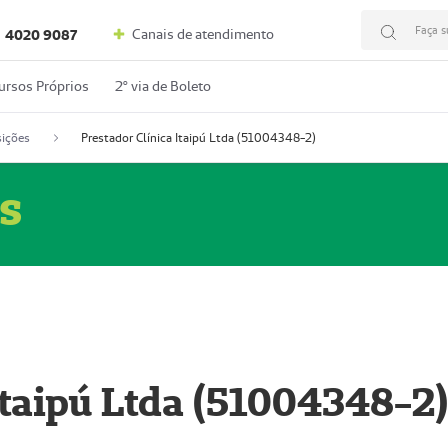
Faça s
Canais de atendimento
4020 9087
ursos Próprios
2º via de Boleto
ições
Prestador Clínica Itaipú Ltda (51004348-2)
s
Itaipú Ltda (51004348-2)