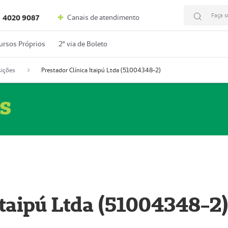
Faça s
Canais de atendimento
4020 9087
ursos Próprios
2º via de Boleto
ições
Prestador Clínica Itaipú Ltda (51004348-2)
s
Itaipú Ltda (51004348-2)