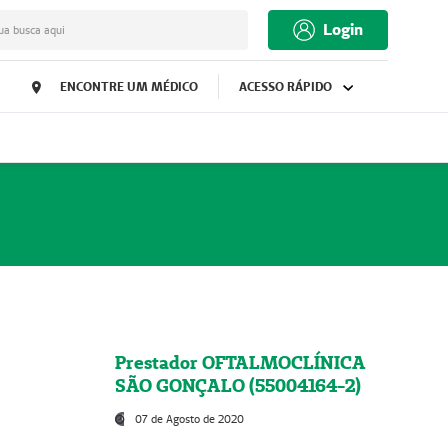
Login
ua busca aqui
ENCONTRE UM MÉDICO
ACESSO RÁPIDO
Prestador OFTALMOCLÍNICA
SÃO GONÇALO (55004164-2)
07 de Agosto de 2020