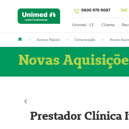
0800 970 9087
SAC
Unimed - LF
Cliente
Rec
Acesso Rápido
Comunicação
Novas Aquis
Novas Aquisiçõe
Prestador Clínica 