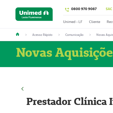
0800 970 9087
SAC
Unimed - LF
Cliente
Rec
Acesso Rápido
Comunicação
Novas Aquis
Novas Aquisiçõe
Prestador Clínica 