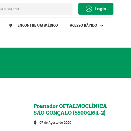
Login
ua busca aqui
ENCONTRE UM MÉDICO
ACESSO RÁPIDO
Prestador OFTALMOCLÍNICA
SÃO GONÇALO (55004164-2)
07 de Agosto de 2020