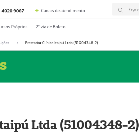
Faça s
Canais de atendimento
4020 9087
ursos Próprios
2º via de Boleto
ições
Prestador Clínica Itaipú Ltda (51004348-2)
s
Itaipú Ltda (51004348-2)