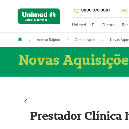
0800 970 9087
SAC
Unimed - LF
Cliente
Rec
Acesso Rápido
Comunicação
Novas Aquis
Novas Aquisiçõe
Prestador Clínica 