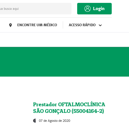
Login
ua busca aqui
ENCONTRE UM MÉDICO
ACESSO RÁPIDO
Prestador OFTALMOCLÍNICA
SÃO GONÇALO (55004164-2)
07 de Agosto de 2020