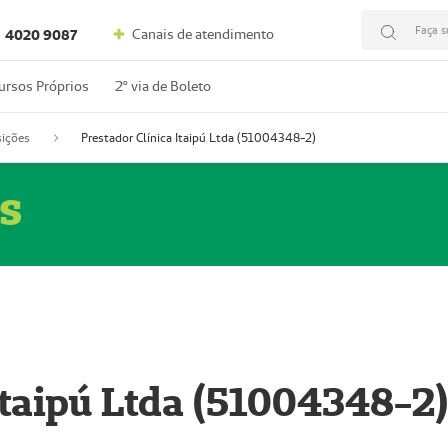
Faça s
Canais de atendimento
4020 9087
ursos Próprios
2º via de Boleto
ições
Prestador Clínica Itaipú Ltda (51004348-2)
s
Itaipú Ltda (51004348-2)