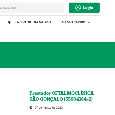
Login
ua busca aqui
ENCONTRE UM MÉDICO
ACESSO RÁPIDO
Prestador OFTALMOCLÍNICA
SÃO GONÇALO (55004164-2)
07 de Agosto de 2020