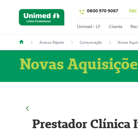
0800 970 9087
SAC
Unimed - LF
Cliente
Rec
Acesso Rápido
Comunicação
Novas Aquis
Novas Aquisiçõe
Prestador Clínica 