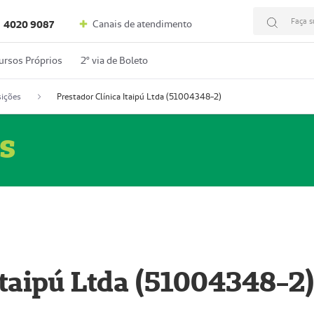
Faça s
Canais de atendimento
4020 9087
ursos Próprios
2º via de Boleto
ições
Prestador Clínica Itaipú Ltda (51004348-2)
s
Itaipú Ltda (51004348-2)