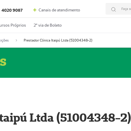
Faça s
Canais de atendimento
4020 9087
ursos Próprios
2º via de Boleto
ições
Prestador Clínica Itaipú Ltda (51004348-2)
s
Itaipú Ltda (51004348-2)