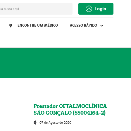
Login
ua busca aqui
ENCONTRE UM MÉDICO
ACESSO RÁPIDO
Prestador OFTALMOCLÍNICA
SÃO GONÇALO (55004164-2)
07 de Agosto de 2020