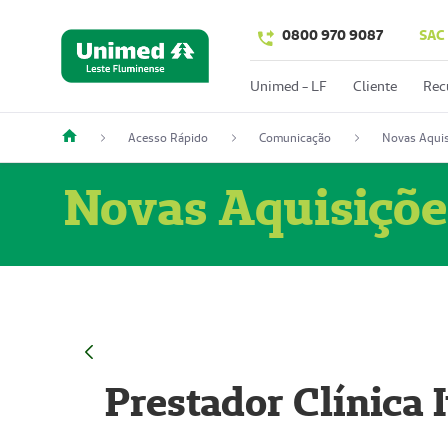
0800 970 9087
SAC
Unimed - LF
Cliente
Rec
Acesso Rápido
Comunicação
Novas Aquis
Novas Aquisiçõe
Prestador Clínica 