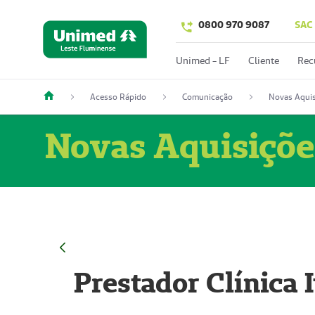
0800 970 9087
SAC
Unimed - LF
Cliente
Rec
Acesso Rápido
Comunicação
Novas Aquis
Novas Aquisiçõe
Prestador Clínica 