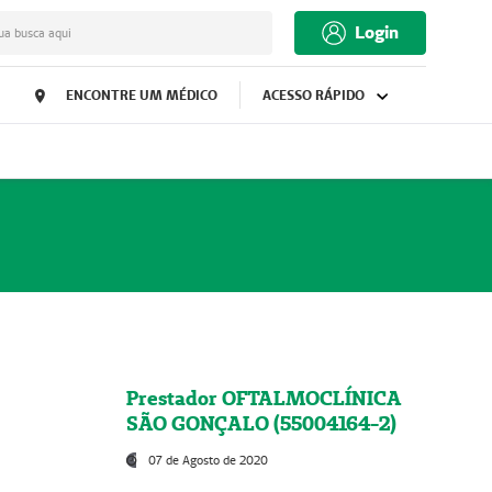
Login
ua busca aqui
ENCONTRE UM MÉDICO
ACESSO RÁPIDO
Prestador OFTALMOCLÍNICA
SÃO GONÇALO (55004164-2)
07 de Agosto de 2020