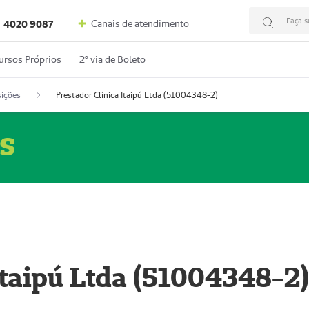
Faça s
Canais de atendimento
4020 9087
ursos Próprios
2º via de Boleto
ições
Prestador Clínica Itaipú Ltda (51004348-2)
s
Itaipú Ltda (51004348-2)