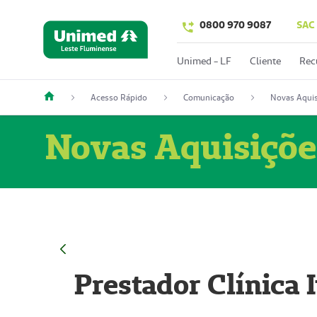
0800 970 9087
SAC
Unimed - LF
Cliente
Rec
Acesso Rápido
Comunicação
Novas Aquis
Novas Aquisiçõe
Prestador Clínica 