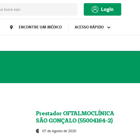
Login
ua busca aqui
ENCONTRE UM MÉDICO
ACESSO RÁPIDO
Prestador OFTALMOCLÍNICA
SÃO GONÇALO (55004164-2)
07 de Agosto de 2020