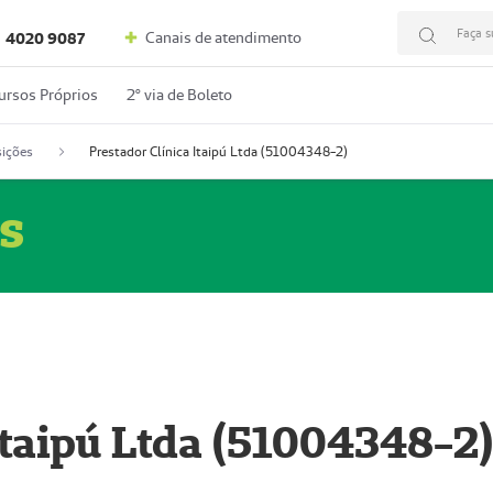
Faça s
Canais de atendimento
4020 9087
ursos Próprios
2º via de Boleto
ições
Prestador Clínica Itaipú Ltda (51004348-2)
s
Itaipú Ltda (51004348-2)