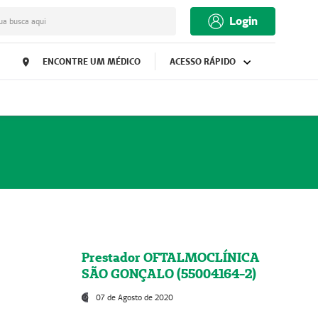
Login
ua busca aqui
ENCONTRE UM MÉDICO
ACESSO RÁPIDO
Prestador OFTALMOCLÍNICA
SÃO GONÇALO (55004164-2)
07 de Agosto de 2020