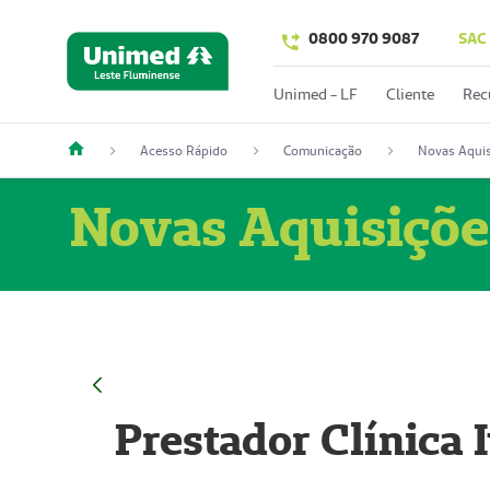
0800 970 9087
SAC
Unimed - LF
Cliente
Rec
Acesso Rápido
Comunicação
Novas Aquis
Novas Aquisiçõe
Prestador Clínica 