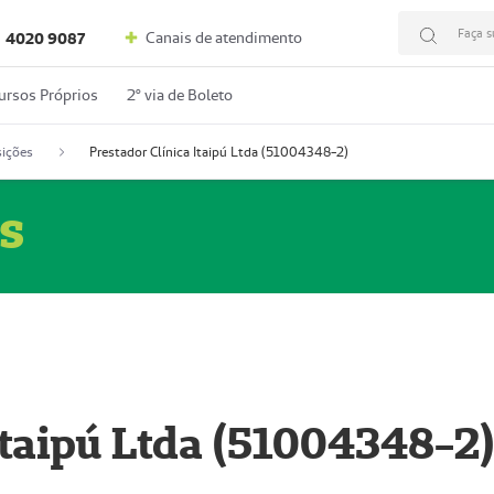
Faça s
Canais de atendimento
4020 9087
ursos Próprios
2º via de Boleto
ições
Prestador Clínica Itaipú Ltda (51004348-2)
s
Itaipú Ltda (51004348-2)