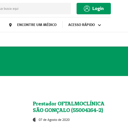
Login
ua busca aqui
ENCONTRE UM MÉDICO
ACESSO RÁPIDO
Prestador OFTALMOCLÍNICA
SÃO GONÇALO (55004164-2)
07 de Agosto de 2020