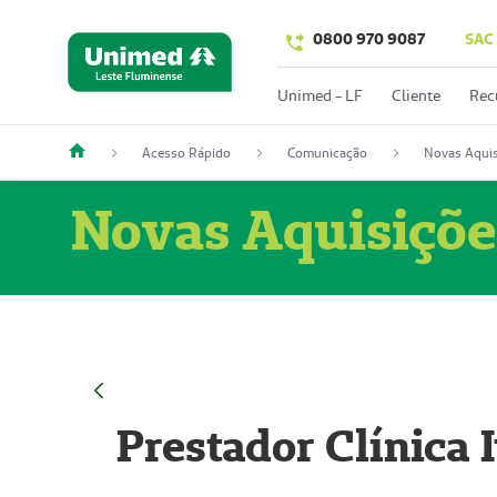
0800 970 9087
SAC
Unimed - LF
Cliente
Rec
Acesso Rápido
Comunicação
Novas Aquis
Novas Aquisiçõe
Prestador Clínica 