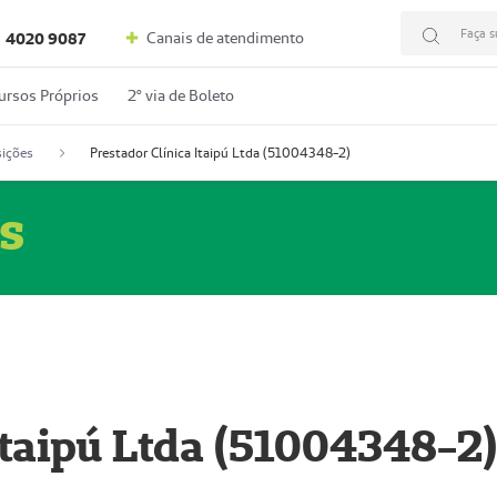
Faça s
Canais de atendimento
4020 9087
ursos Próprios
2º via de Boleto
ições
Prestador Clínica Itaipú Ltda (51004348-2)
s
Itaipú Ltda (51004348-2)