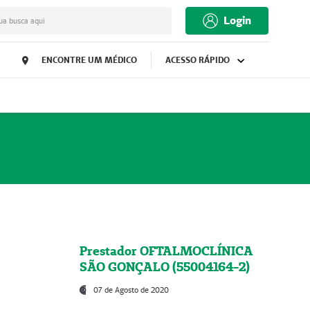
Login
ua busca aqui
ENCONTRE UM MÉDICO
ACESSO RÁPIDO
Prestador OFTALMOCLÍNICA
SÃO GONÇALO (55004164-2)
07 de Agosto de 2020