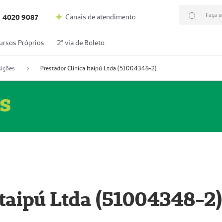
Faça s
Canais de atendimento
4020 9087
ursos Próprios
2º via de Boleto
ições
Prestador Clínica Itaipú Ltda (51004348-2)
s
Itaipú Ltda (51004348-2)