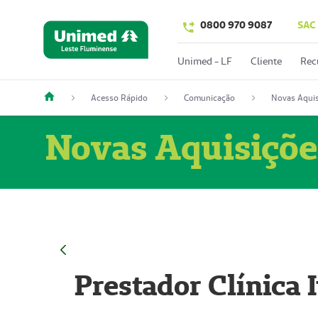
0800 970 9087
SAC
Unimed - LF
Cliente
Rec
Acesso Rápido
Comunicação
Novas Aquis
Novas Aquisiçõe
Prestador Clínica 