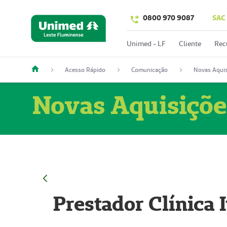
0800 970 9087
SAC
Unimed - LF
Cliente
Rec
Acesso Rápido
Comunicação
Novas Aquis
Novas Aquisiçõe
Prestador Clínica 