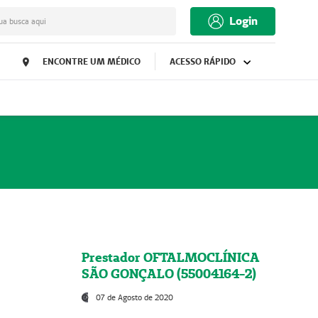
Login
ua busca aqui
ENCONTRE UM MÉDICO
ACESSO RÁPIDO
Prestador OFTALMOCLÍNICA
SÃO GONÇALO (55004164-2)
07 de Agosto de 2020