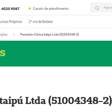
Faça s
Canais de atendimento
4020 9087
ursos Próprios
2º via de Boleto
ições
Prestador Clínica Itaipú Ltda (51004348-2)
s
Itaipú Ltda (51004348-2)