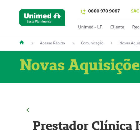
0800 970 9087
SAC
Unimed - LF
Cliente
Rec
Acesso Rápido
Comunicação
Novas Aquis
Novas Aquisiçõe
Prestador Clínica 