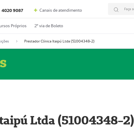
Faça s
Canais de atendimento
4020 9087
ursos Próprios
2º via de Boleto
ições
Prestador Clínica Itaipú Ltda (51004348-2)
s
Itaipú Ltda (51004348-2)