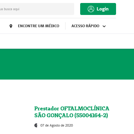
Login
ua busca aqui
ENCONTRE UM MÉDICO
ACESSO RÁPIDO
Prestador OFTALMOCLÍNICA
SÃO GONÇALO (55004164-2)
07 de Agosto de 2020