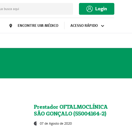
Login
ua busca aqui
ENCONTRE UM MÉDICO
ACESSO RÁPIDO
Prestador OFTALMOCLÍNICA
SÃO GONÇALO (55004164-2)
07 de Agosto de 2020