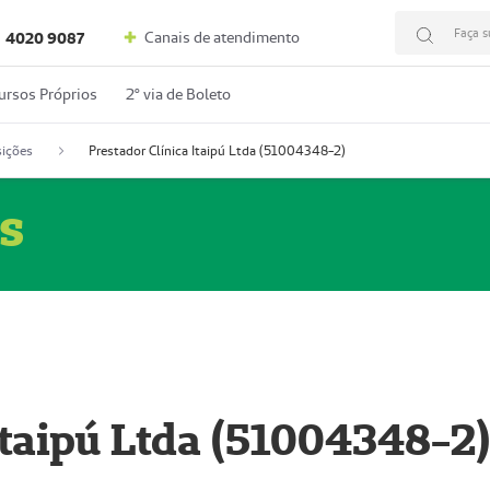
Faça s
Canais de atendimento
4020 9087
ursos Próprios
2º via de Boleto
ições
Prestador Clínica Itaipú Ltda (51004348-2)
s
Itaipú Ltda (51004348-2)