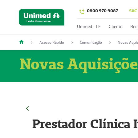
0800 970 9087
SAC
Unimed - LF
Cliente
Rec
Acesso Rápido
Comunicação
Novas Aquis
Novas Aquisiçõe
Prestador Clínica 