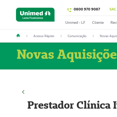
0800 970 9087
SAC
Unimed - LF
Cliente
Rec
Acesso Rápido
Comunicação
Novas Aquis
Novas Aquisiçõe
Prestador Clínica 