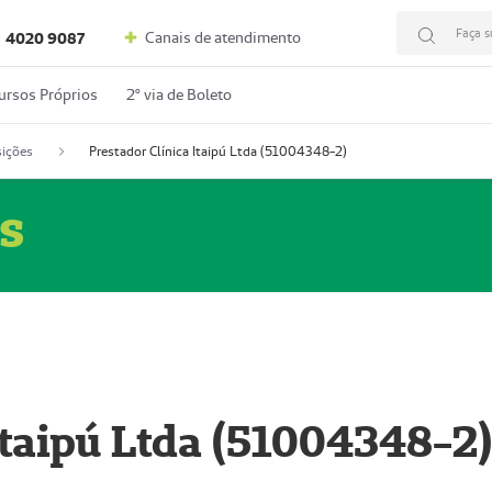
Faça s
Canais de atendimento
4020 9087
ursos Próprios
2º via de Boleto
ições
Prestador Clínica Itaipú Ltda (51004348-2)
s
Itaipú Ltda (51004348-2)