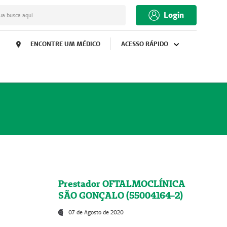
Login
ua busca aqui
ENCONTRE UM MÉDICO
ACESSO RÁPIDO
Prestador OFTALMOCLÍNICA
SÃO GONÇALO (55004164-2)
07 de Agosto de 2020