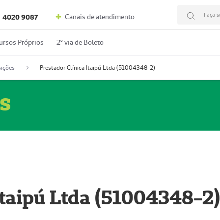
Faça s
Canais de atendimento
4020 9087
ursos Próprios
2º via de Boleto
ições
Prestador Clínica Itaipú Ltda (51004348-2)
s
Itaipú Ltda (51004348-2)