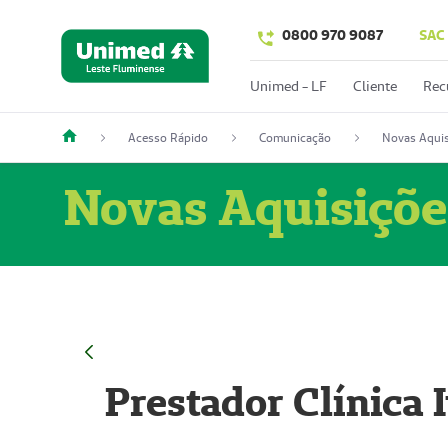
0800 970 9087
SAC
Unimed - LF
Cliente
Rec
Acesso Rápido
Comunicação
Novas Aquis
Novas Aquisiçõe
Prestador Clínica 