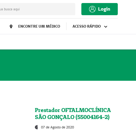
Login
ua busca aqui
ENCONTRE UM MÉDICO
ACESSO RÁPIDO
Prestador OFTALMOCLÍNICA
SÃO GONÇALO (55004164-2)
07 de Agosto de 2020