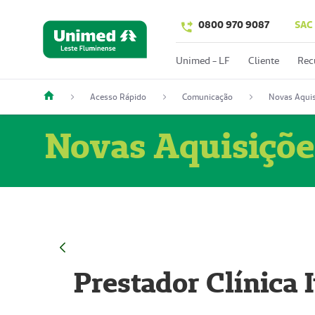
0800 970 9087
SAC
Unimed - LF
Cliente
Rec
Acesso Rápido
Comunicação
Novas Aquis
Novas Aquisiçõe
Prestador Clínica 