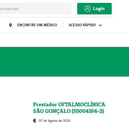
Login
ua busca aqui
ENCONTRE UM MÉDICO
ACESSO RÁPIDO
Prestador OFTALMOCLÍNICA
SÃO GONÇALO (55004164-2)
07 de Agosto de 2020