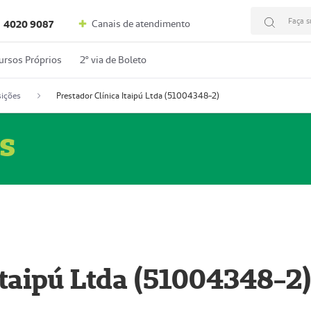
Faça s
Canais de atendimento
4020 9087
ursos Próprios
2º via de Boleto
ições
Prestador Clínica Itaipú Ltda (51004348-2)
s
Itaipú Ltda (51004348-2)