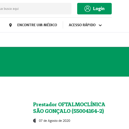
Login
ua busca aqui
ENCONTRE UM MÉDICO
ACESSO RÁPIDO
Prestador OFTALMOCLÍNICA
SÃO GONÇALO (55004164-2)
07 de Agosto de 2020