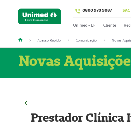
0800 970 9087
SAC
Unimed - LF
Cliente
Rec
Acesso Rápido
Comunicação
Novas Aquis
Novas Aquisiçõe
Prestador Clínica 