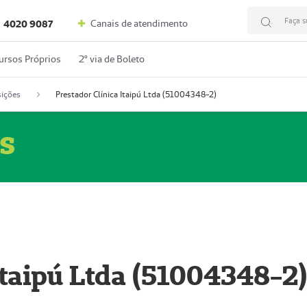
Faça s
Canais de atendimento
4020 9087
ursos Próprios
2º via de Boleto
ições
Prestador Clínica Itaipú Ltda (51004348-2)
s
Itaipú Ltda (51004348-2)