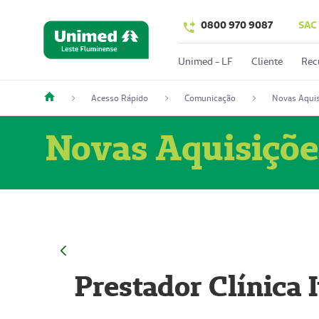
0800 970 9087
SAC
Unimed - LF
Cliente
Rec
Acesso Rápido
Comunicação
Novas Aquis
Novas Aquisiçõe
Prestador Clínica 