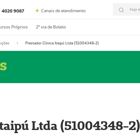
Faça s
Canais de atendimento
4020 9087
ursos Próprios
2º via de Boleto
ições
Prestador Clínica Itaipú Ltda (51004348-2)
s
Itaipú Ltda (51004348-2)