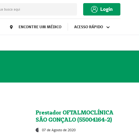
Login
ua busca aqui
ENCONTRE UM MÉDICO
ACESSO RÁPIDO
Prestador OFTALMOCLÍNICA
SÃO GONÇALO (55004164-2)
07 de Agosto de 2020