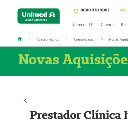
0800 970 9087
SAC
Unimed - LF
Cliente
Rec
Acesso Rápido
Comunicação
Novas Aquis
Novas Aquisiçõe
Prestador Clínica 