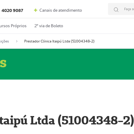
Faça s
Canais de atendimento
4020 9087
ursos Próprios
2º via de Boleto
ições
Prestador Clínica Itaipú Ltda (51004348-2)
s
Itaipú Ltda (51004348-2)