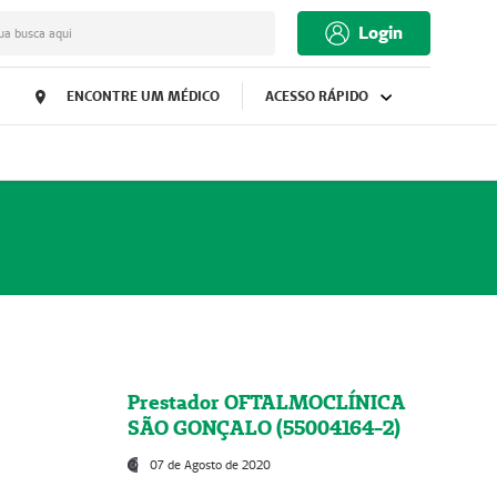
Login
ua busca aqui
ENCONTRE UM MÉDICO
ACESSO RÁPIDO
Prestador OFTALMOCLÍNICA
SÃO GONÇALO (55004164-2)
07 de Agosto de 2020