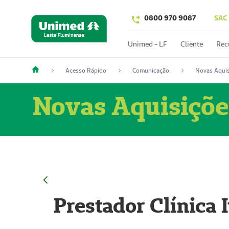
0800 970 9087
SAC
Unimed - LF
Cliente
Rec
Acesso Rápido
Comunicação
Novas Aquis
Novas Aquisiçõe
Prestador Clínica 