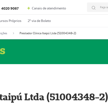
Faça s
Canais de atendimento
4020 9087
ursos Próprios
2º via de Boleto
ições
Prestador Clínica Itaipú Ltda (51004348-2)
s
Itaipú Ltda (51004348-2)