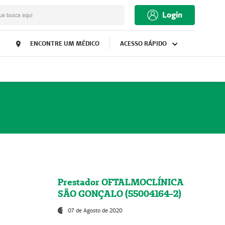
Login
ua busca aqui
ENCONTRE UM MÉDICO
ACESSO RÁPIDO
Prestador OFTALMOCLÍNICA
SÃO GONÇALO (55004164-2)
07 de Agosto de 2020