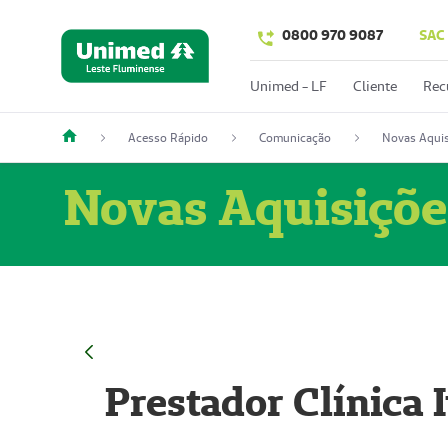
0800 970 9087
SAC
Unimed - LF
Cliente
Rec
Acesso Rápido
Comunicação
Novas Aquis
Novas Aquisiçõe
Prestador Clínica 