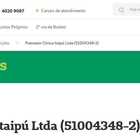
Faça s
Canais de atendimento
4020 9087
ursos Próprios
2º via de Boleto
ições
Prestador Clínica Itaipú Ltda (51004348-2)
s
Itaipú Ltda (51004348-2)