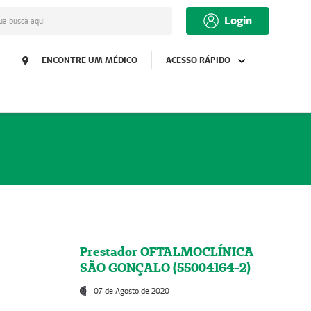
Login
ua busca aqui
ENCONTRE UM MÉDICO
ACESSO RÁPIDO
Prestador OFTALMOCLÍNICA
SÃO GONÇALO (55004164-2)
07 de Agosto de 2020