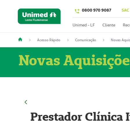
0800 970 9087
SAC
Unimed - LF
Cliente
Rec
Acesso Rápido
Comunicação
Novas Aquis
Novas Aquisiçõe
Prestador Clínica 