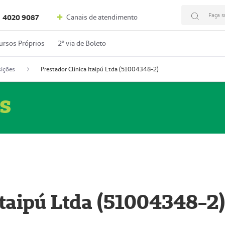
Faça s
Canais de atendimento
4020 9087
ursos Próprios
2º via de Boleto
ições
Prestador Clínica Itaipú Ltda (51004348-2)
s
Itaipú Ltda (51004348-2)