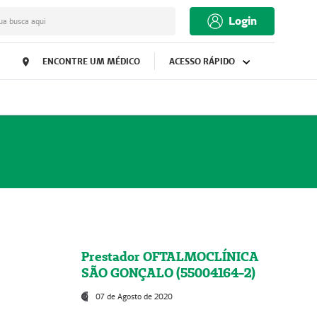
Login
ua busca aqui
ENCONTRE UM MÉDICO
ACESSO RÁPIDO
Prestador OFTALMOCLÍNICA
SÃO GONÇALO (55004164-2)
07 de Agosto de 2020