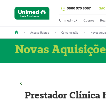
0800 970 9087
SAC
Unimed - LF
Cliente
Rec
Acesso Rápido
Comunicação
Novas Aquis
Novas Aquisiçõe
Prestador Clínica 