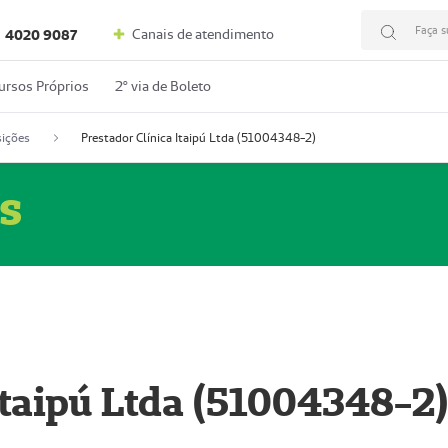
Faça s
Canais de atendimento
4020 9087
ursos Próprios
2º via de Boleto
ições
Prestador Clínica Itaipú Ltda (51004348-2)
s
Itaipú Ltda (51004348-2)