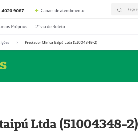
Faça s
Canais de atendimento
4020 9087
ursos Próprios
2º via de Boleto
ições
Prestador Clínica Itaipú Ltda (51004348-2)
s
Itaipú Ltda (51004348-2)