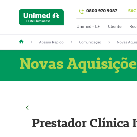
0800 970 9087
SAC
Unimed - LF
Cliente
Rec
Acesso Rápido
Comunicação
Novas Aquis
Novas Aquisiçõe
Prestador Clínica 