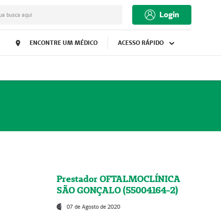
Login
ua busca aqui
ENCONTRE UM MÉDICO
ACESSO RÁPIDO
Prestador OFTALMOCLÍNICA
SÃO GONÇALO (55004164-2)
07 de Agosto de 2020