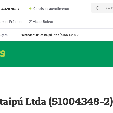
Faça s
Canais de atendimento
4020 9087
ursos Próprios
2º via de Boleto
ições
Prestador Clínica Itaipú Ltda (51004348-2)
s
Itaipú Ltda (51004348-2)