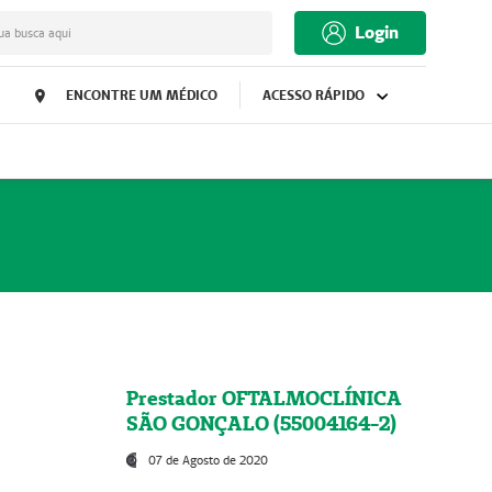
Login
ua busca aqui
ENCONTRE UM MÉDICO
ACESSO RÁPIDO
Prestador OFTALMOCLÍNICA
SÃO GONÇALO (55004164-2)
07 de Agosto de 2020