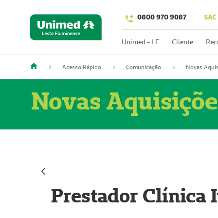
0800 970 9087
SAC
Unimed - LF
Cliente
Rec
Acesso Rápido
Comunicação
Novas Aquis
Novas Aquisiçõe
Prestador Clínica 