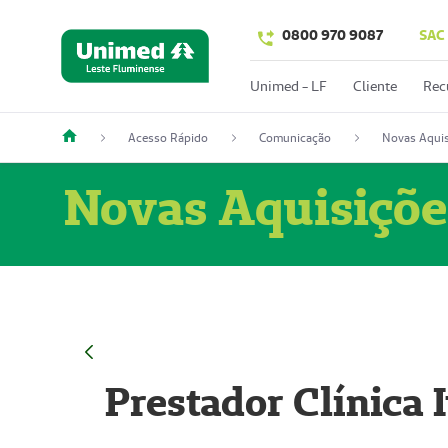
0800 970 9087
SAC
Unimed - LF
Cliente
Rec
Acesso Rápido
Comunicação
Novas Aquis
Novas Aquisiçõe
Prestador Clínica 