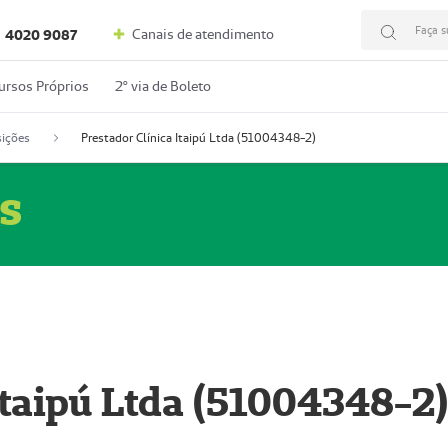
Faça s
Canais de atendimento
4020 9087
ursos Próprios
2º via de Boleto
ições
Prestador Clínica Itaipú Ltda (51004348-2)
s
Itaipú Ltda (51004348-2)