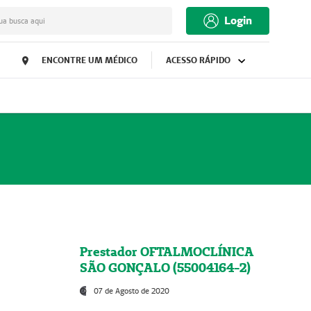
Login
ua busca aqui
ENCONTRE UM MÉDICO
ACESSO RÁPIDO
Prestador OFTALMOCLÍNICA
SÃO GONÇALO (55004164-2)
07 de Agosto de 2020