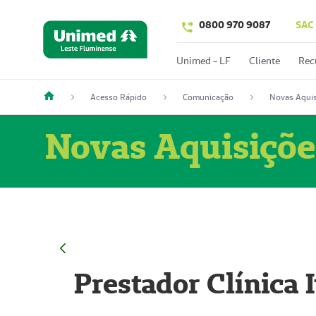
0800 970 9087
SAC
Unimed - LF
Cliente
Rec
Acesso Rápido
Comunicação
Novas Aquis
Novas Aquisiçõe
Prestador Clínica 