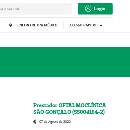
Login
ua busca aqui
ENCONTRE UM MÉDICO
ACESSO RÁPIDO
Prestador OFTALMOCLÍNICA
SÃO GONÇALO (55004164-2)
07 de Agosto de 2020