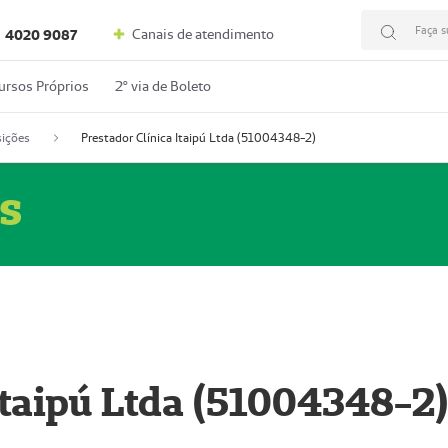
Faça s
Canais de atendimento
4020 9087
ursos Próprios
2º via de Boleto
ições
Prestador Clínica Itaipú Ltda (51004348-2)
s
Itaipú Ltda (51004348-2)