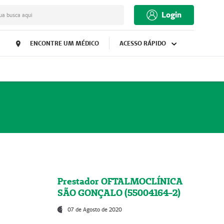
Login
ua busca aqui
ENCONTRE UM MÉDICO
ACESSO RÁPIDO
Prestador OFTALMOCLÍNICA
SÃO GONÇALO (55004164-2)
07 de Agosto de 2020