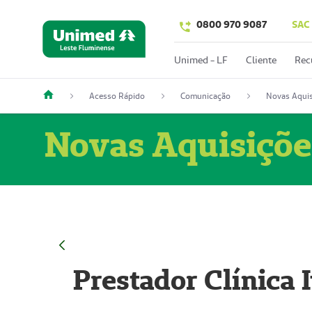
0800 970 9087
SAC
Unimed - LF
Cliente
Rec
Acesso Rápido
Comunicação
Novas Aquis
Novas Aquisiçõe
Prestador Clínica 