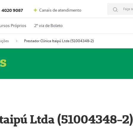
Faça s
Canais de atendimento
4020 9087
ursos Próprios
2º via de Boleto
ições
Prestador Clínica Itaipú Ltda (51004348-2)
s
Itaipú Ltda (51004348-2)