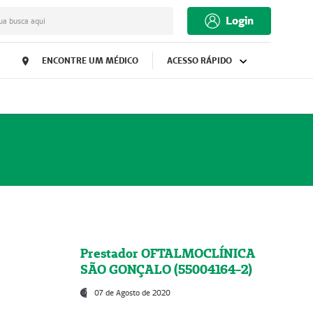
Login
ua busca aqui
ENCONTRE UM MÉDICO
ACESSO RÁPIDO
Prestador OFTALMOCLÍNICA
SÃO GONÇALO (55004164-2)
07 de Agosto de 2020