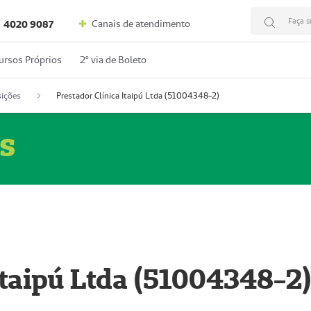
Faça s
Canais de atendimento
4020 9087
ursos Próprios
2º via de Boleto
ições
Prestador Clínica Itaipú Ltda (51004348-2)
s
Itaipú Ltda (51004348-2)