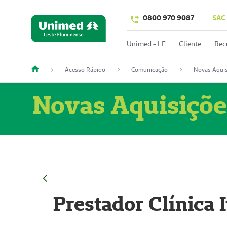
0800 970 9087
SAC
Unimed - LF
Cliente
Rec
Acesso Rápido
Comunicação
Novas Aquis
Novas Aquisiçõe
Prestador Clínica 