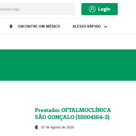
Login
ua busca aqui
ENCONTRE UM MÉDICO
ACESSO RÁPIDO
Prestador OFTALMOCLÍNICA
SÃO GONÇALO (55004164-2)
07 de Agosto de 2020