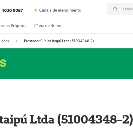
Faça s
Canais de atendimento
4020 9087
ursos Próprios
2º via de Boleto
ições
Prestador Clínica Itaipú Ltda (51004348-2)
s
Itaipú Ltda (51004348-2)