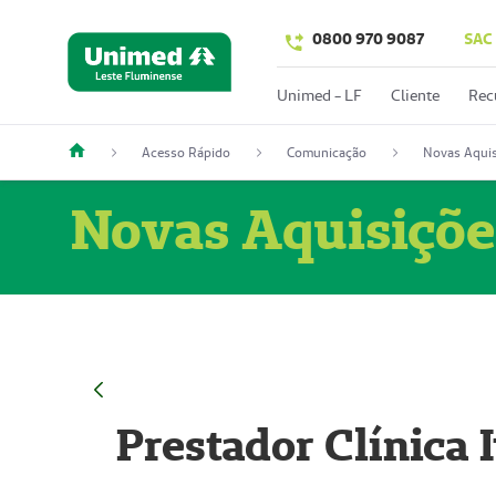
0800 970 9087
SAC
Unimed - LF
Cliente
Rec
Acesso Rápido
Comunicação
Novas Aquis
Novas Aquisiçõe
Prestador Clínica 