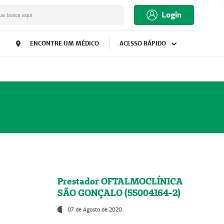
Login
ua busca aqui
ENCONTRE UM MÉDICO
ACESSO RÁPIDO
Prestador OFTALMOCLÍNICA
SÃO GONÇALO (55004164-2)
07 de Agosto de 2020