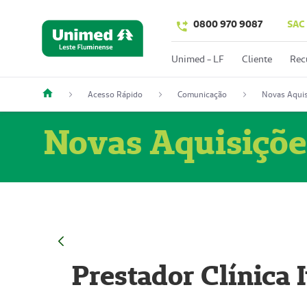
0800 970 9087
SAC
Unimed - LF
Cliente
Rec
Acesso Rápido
Comunicação
Novas Aquis
Novas Aquisiçõe
Prestador Clínica 