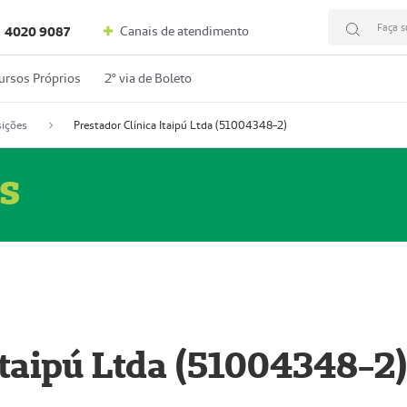
Faça s
Canais de atendimento
4020 9087
ursos Próprios
2º via de Boleto
ições
Prestador Clínica Itaipú Ltda (51004348-2)
s
Itaipú Ltda (51004348-2)