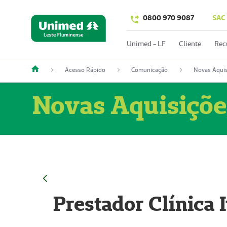
0800 970 9087
SAC
Unimed - LF
Cliente
Rec
Acesso Rápido
Comunicação
Novas Aquis
Novas Aquisiçõe
Prestador Clínica 