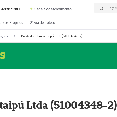
Faça s
Canais de atendimento
4020 9087
ursos Próprios
2º via de Boleto
ições
Prestador Clínica Itaipú Ltda (51004348-2)
s
Itaipú Ltda (51004348-2)