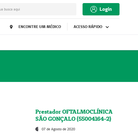
Login
ua busca aqui
ENCONTRE UM MÉDICO
ACESSO RÁPIDO
Prestador OFTALMOCLÍNICA
SÃO GONÇALO (55004164-2)
07 de Agosto de 2020