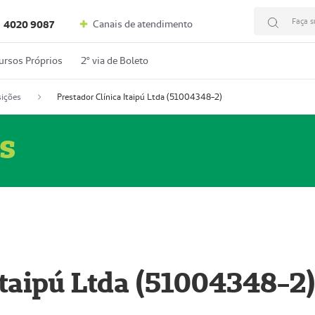
Faça s
Canais de atendimento
4020 9087
ursos Próprios
2º via de Boleto
ições
Prestador Clínica Itaipú Ltda (51004348-2)
s
Itaipú Ltda (51004348-2)