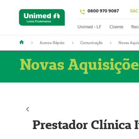
0800 970 9087
SAC
Unimed - LF
Cliente
Rec
Acesso Rápido
Comunicação
Novas Aquis
Novas Aquisiçõe
Prestador Clínica 