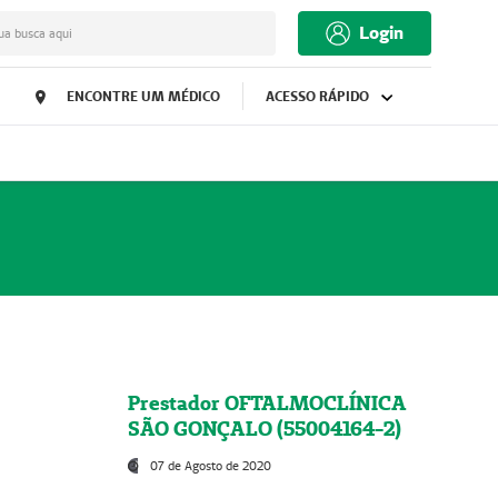
Login
ua busca aqui
ENCONTRE UM MÉDICO
ACESSO RÁPIDO
Prestador OFTALMOCLÍNICA
SÃO GONÇALO (55004164-2)
07 de Agosto de 2020