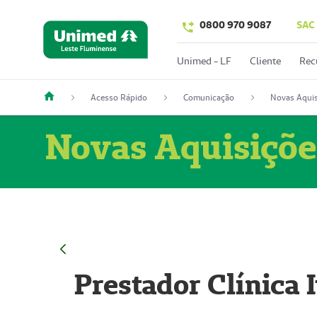
0800 970 9087
SAC
Unimed - LF
Cliente
Rec
Acesso Rápido
Comunicação
Novas Aquis
Novas Aquisiçõe
Prestador Clínica 