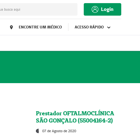
Login
ua busca aqui
ENCONTRE UM MÉDICO
ACESSO RÁPIDO
Prestador OFTALMOCLÍNICA
SÃO GONÇALO (55004164-2)
07 de Agosto de 2020