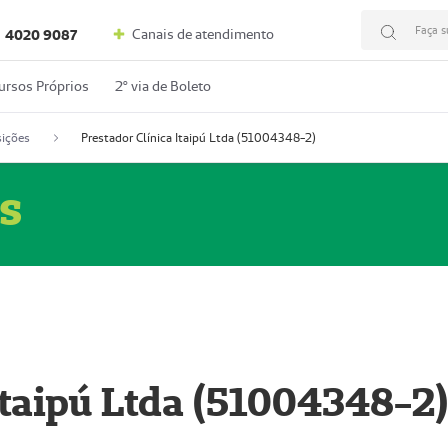
Faça s
Canais de atendimento
4020 9087
ursos Próprios
2º via de Boleto
ições
Prestador Clínica Itaipú Ltda (51004348-2)
s
Itaipú Ltda (51004348-2)