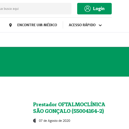
Login
ua busca aqui
ENCONTRE UM MÉDICO
ACESSO RÁPIDO
Prestador OFTALMOCLÍNICA
SÃO GONÇALO (55004164-2)
07 de Agosto de 2020