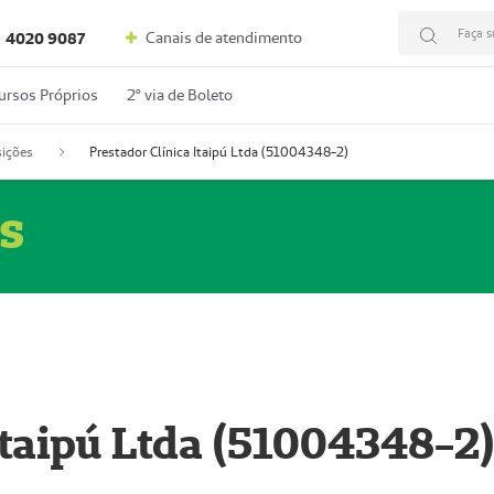
Faça s
Canais de atendimento
4020 9087
ursos Próprios
2º via de Boleto
ições
Prestador Clínica Itaipú Ltda (51004348-2)
s
Itaipú Ltda (51004348-2)