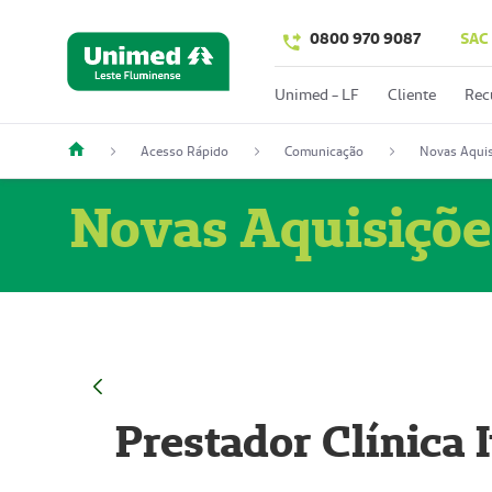
0800 970 9087
SAC
Unimed - LF
Cliente
Rec
Acesso Rápido
Comunicação
Novas Aquis
Novas Aquisiçõe
Prestador Clínica 