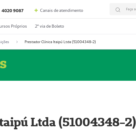
Faça s
Canais de atendimento
4020 9087
ursos Próprios
2º via de Boleto
ições
Prestador Clínica Itaipú Ltda (51004348-2)
s
Itaipú Ltda (51004348-2)