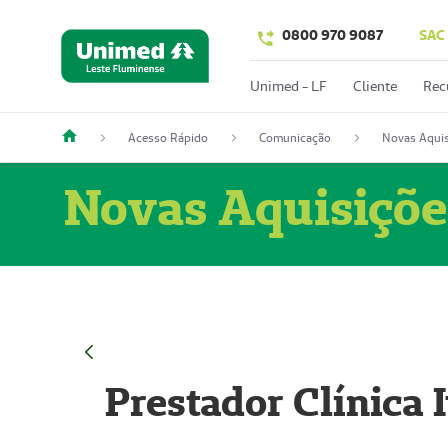
0800 970 9087
SAC
Unimed - LF
Cliente
Rec
Acesso Rápido
Comunicação
Novas Aquis
Novas Aquisiçõe
Prestador Clínica 