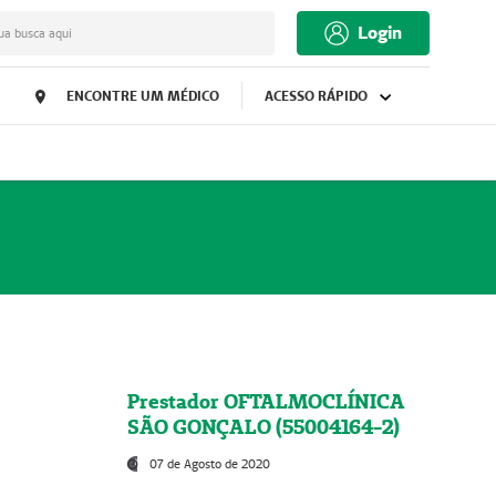
Login
ua busca aqui
ENCONTRE UM MÉDICO
ACESSO RÁPIDO
Prestador OFTALMOCLÍNICA
SÃO GONÇALO (55004164-2)
07 de Agosto de 2020