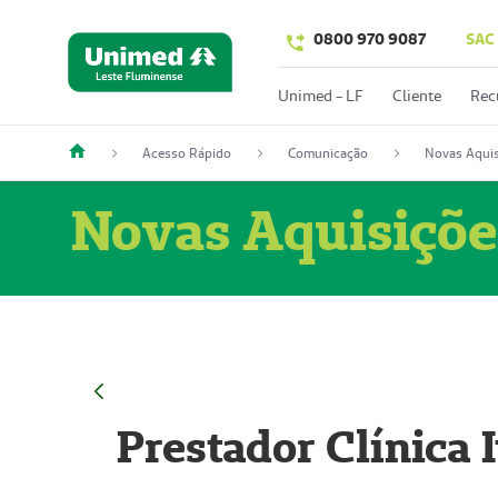
0800 970 9087
SAC
Unimed - LF
Cliente
Rec
Acesso Rápido
Comunicação
Novas Aquis
Novas Aquisiçõe
Prestador Clínica 