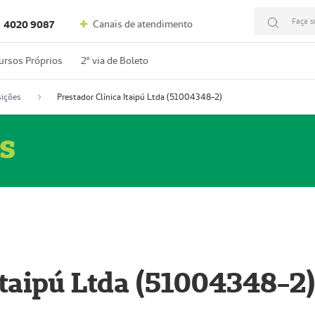
Faça s
Canais de atendimento
4020 9087
ursos Próprios
2º via de Boleto
ições
Prestador Clínica Itaipú Ltda (51004348-2)
s
Itaipú Ltda (51004348-2)