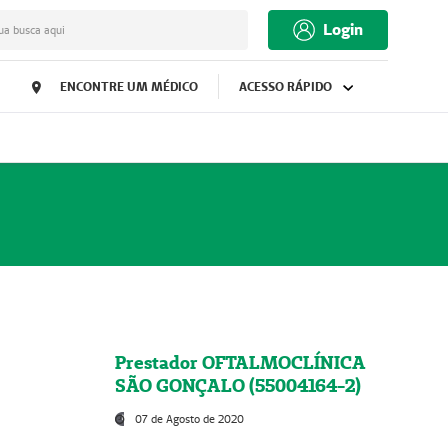
Login
ua busca aqui
ENCONTRE UM MÉDICO
ACESSO RÁPIDO
Prestador OFTALMOCLÍNICA
SÃO GONÇALO (55004164-2)
07 de Agosto de 2020