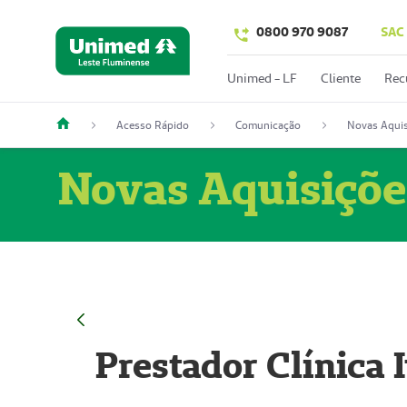
0800 970 9087
SAC
Unimed - LF
Cliente
Rec
Acesso Rápido
Comunicação
Novas Aquis
Novas Aquisiçõe
Prestador Clínica 