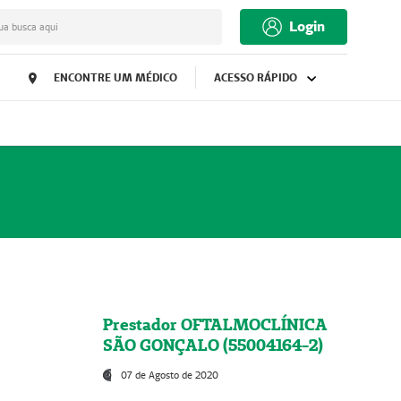
Login
ua busca aqui
ENCONTRE UM MÉDICO
ACESSO RÁPIDO
Prestador OFTALMOCLÍNICA
SÃO GONÇALO (55004164-2)
07 de Agosto de 2020