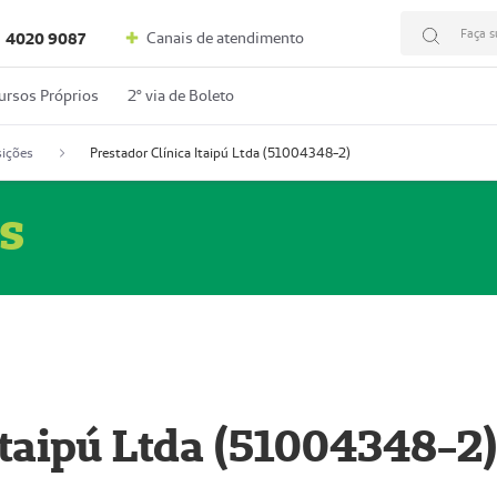
Faça s
Canais de atendimento
4020 9087
ursos Próprios
2º via de Boleto
ições
Prestador Clínica Itaipú Ltda (51004348-2)
s
Itaipú Ltda (51004348-2)