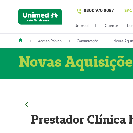
0800 970 9087
SAC
Unimed - LF
Cliente
Rec
Acesso Rápido
Comunicação
Novas Aquis
Novas Aquisiçõe
Prestador Clínica 