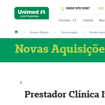
0800 970 9087
SAC
Unimed - LF
Cliente
Rec
Acesso Rápido
Comunicação
Novas Aquis
Novas Aquisiçõe
Prestador Clínica 