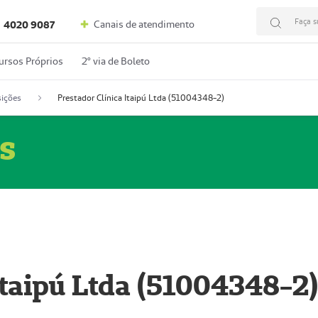
Faça s
Canais de atendimento
4020 9087
ursos Próprios
2º via de Boleto
ições
Prestador Clínica Itaipú Ltda (51004348-2)
s
Itaipú Ltda (51004348-2)