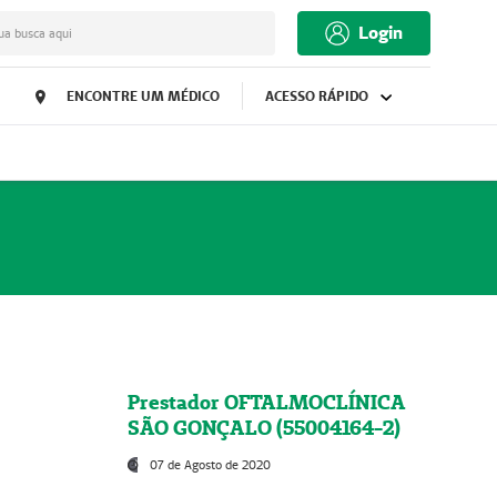
Login
ua busca aqui
ENCONTRE UM MÉDICO
ACESSO RÁPIDO
Prestador OFTALMOCLÍNICA
SÃO GONÇALO (55004164-2)
07 de Agosto de 2020