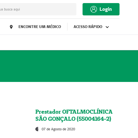
Login
ua busca aqui
ENCONTRE UM MÉDICO
ACESSO RÁPIDO
Prestador OFTALMOCLÍNICA
SÃO GONÇALO (55004164-2)
07 de Agosto de 2020