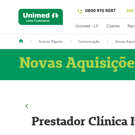
0800 970 9087
SAC
Unimed - LF
Cliente
Rec
Acesso Rápido
Comunicação
Novas Aquis
Novas Aquisiçõe
Prestador Clínica 