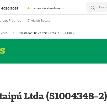
Faça s
Canais de atendimento
4020 9087
ursos Próprios
2º via de Boleto
ições
Prestador Clínica Itaipú Ltda (51004348-2)
s
Itaipú Ltda (51004348-2)