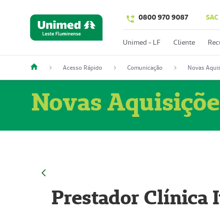
0800 970 9087
SAC
Unimed - LF
Cliente
Rec
Acesso Rápido
Comunicação
Novas Aquis
Novas Aquisiçõe
Prestador Clínica 