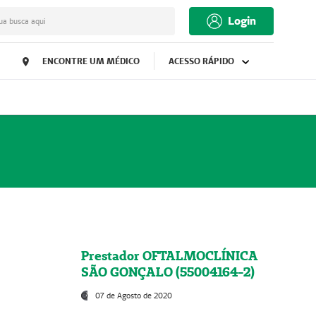
Login
ua busca aqui
ENCONTRE UM MÉDICO
ACESSO RÁPIDO
Prestador OFTALMOCLÍNICA
SÃO GONÇALO (55004164-2)
07 de Agosto de 2020