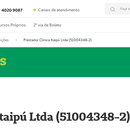
Faça s
Canais de atendimento
4020 9087
ursos Próprios
2º via de Boleto
ições
Prestador Clínica Itaipú Ltda (51004348-2)
s
Itaipú Ltda (51004348-2)