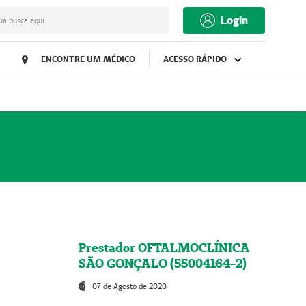
Login
ua busca aqui
ENCONTRE UM MÉDICO
ACESSO RÁPIDO
Prestador OFTALMOCLÍNICA
SÃO GONÇALO (55004164-2)
07 de Agosto de 2020