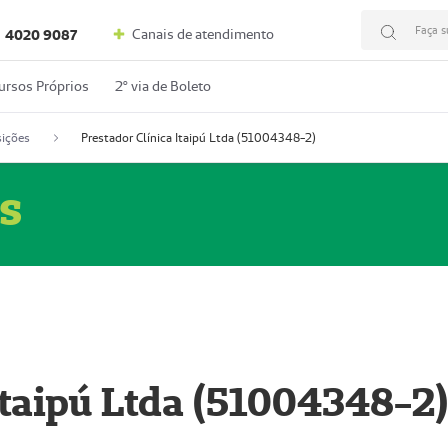
Faça s
Canais de atendimento
4020 9087
ursos Próprios
2º via de Boleto
ições
Prestador Clínica Itaipú Ltda (51004348-2)
s
Itaipú Ltda (51004348-2)