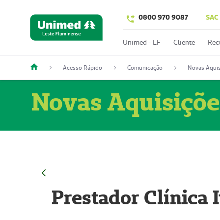
0800 970 9087
SAC
Unimed - LF
Cliente
Rec
Acesso Rápido
Comunicação
Novas Aquis
Novas Aquisiçõe
Prestador Clínica 