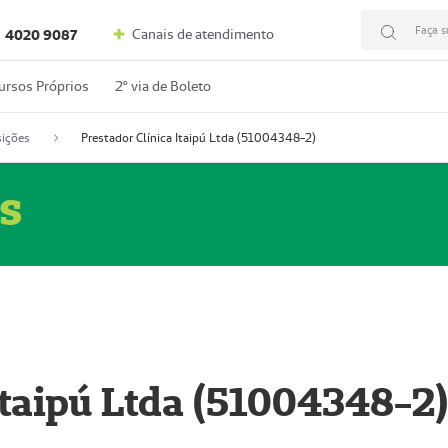
Faça s
Canais de atendimento
4020 9087
ursos Próprios
2º via de Boleto
ições
Prestador Clínica Itaipú Ltda (51004348-2)
s
Itaipú Ltda (51004348-2)