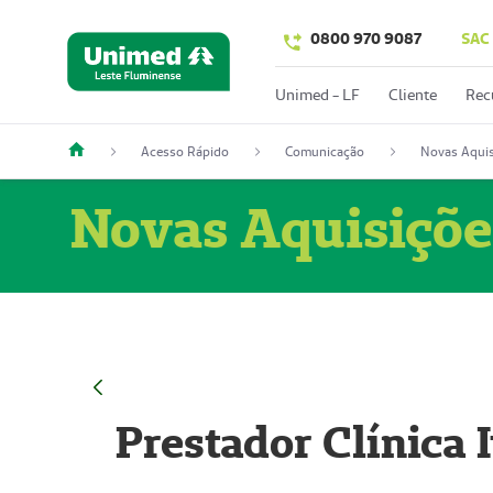
0800 970 9087
SAC
Unimed - LF
Cliente
Rec
Acesso Rápido
Comunicação
Novas Aquis
Novas Aquisiçõe
Prestador Clínica 