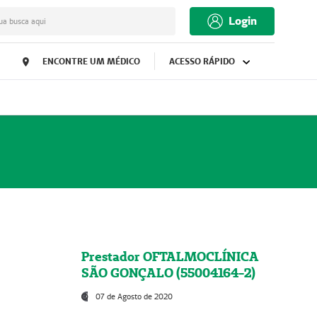
Login
ua busca aqui
ENCONTRE UM MÉDICO
ACESSO RÁPIDO
Prestador OFTALMOCLÍNICA
SÃO GONÇALO (55004164-2)
07 de Agosto de 2020