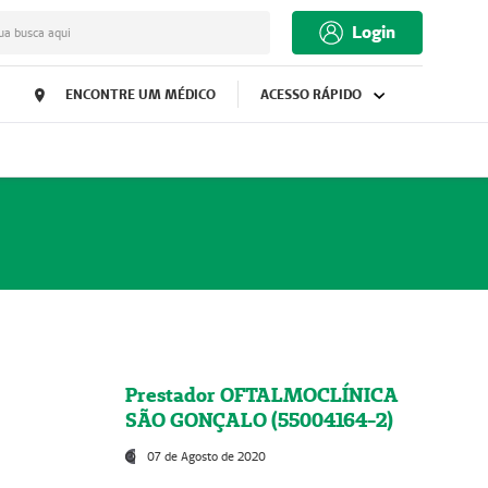
Login
ua busca aqui
ENCONTRE UM MÉDICO
ACESSO RÁPIDO
Prestador OFTALMOCLÍNICA
SÃO GONÇALO (55004164-2)
07 de Agosto de 2020