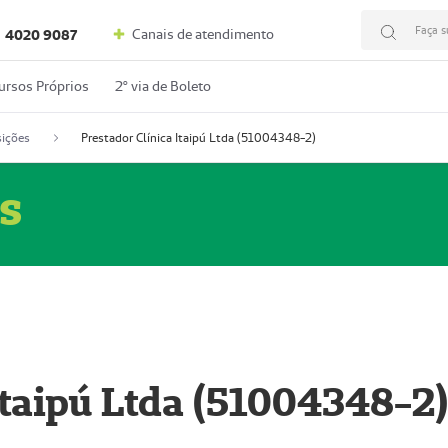
Faça s
Canais de atendimento
4020 9087
ursos Próprios
2º via de Boleto
ições
Prestador Clínica Itaipú Ltda (51004348-2)
s
Itaipú Ltda (51004348-2)