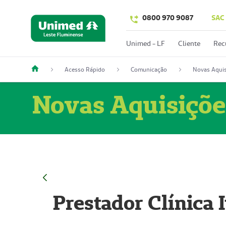
0800 970 9087
SAC
Unimed - LF
Cliente
Rec
Acesso Rápido
Comunicação
Novas Aquis
Novas Aquisiçõe
Prestador Clínica 