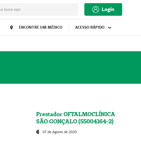
Login
ua busca aqui
ENCONTRE UM MÉDICO
ACESSO RÁPIDO
Prestador OFTALMOCLÍNICA
SÃO GONÇALO (55004164-2)
07 de Agosto de 2020