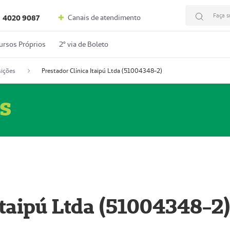
Faça s
Canais de atendimento
4020 9087
ursos Próprios
2º via de Boleto
ições
Prestador Clínica Itaipú Ltda (51004348-2)
s
Itaipú Ltda (51004348-2)