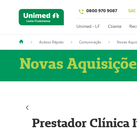
0800 970 9087
SAC
Unimed - LF
Cliente
Rec
Acesso Rápido
Comunicação
Novas Aquis
Novas Aquisiçõe
Prestador Clínica 